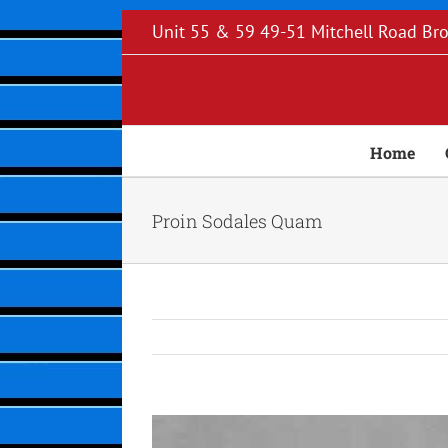
Skip
Unit 55 & 59 49-51 Mitchell Road B
to
content
Home
Proin Sodales Quam
View
Larger