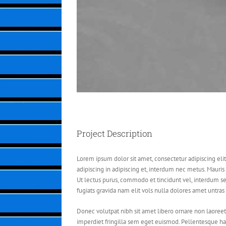
Project Description
Lorem ipsum dolor sit amet, consectetur adipiscing elit
adipiscing in adipiscing et, interdum nec metus. Mauris ul
Ut lectus purus, commodo et tincidunt vel, interdum se
fugiats gravida nam elit vols nulla dolores amet untras s
Donec volutpat nibh sit amet libero ornare non laoreet
imperdiet fringilla sem eget euismod. Pellentesque hab