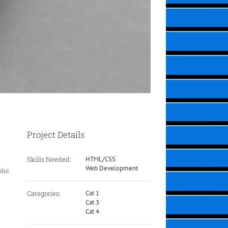
Project Details
Skills Needed:
HTML/CSS
Web Development
dui.
Categories:
Cat 1
Cat 3
Cat 4