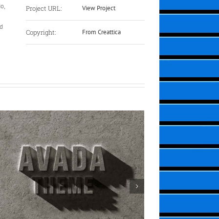
o,
Project URL:
View Project
ed
Copyright:
From Creattica