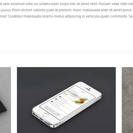
st sem euismod odio, eu ullamcorper turpis nisl sit amet velit. Nullam vitae nibh odi
s purus. Proin dictum lobortis justo at pretium. Nunc malesuada ante sit amet purus
uismod. Curabitur malesuada lorems metus adipiscing in vehicula quam commodo. S